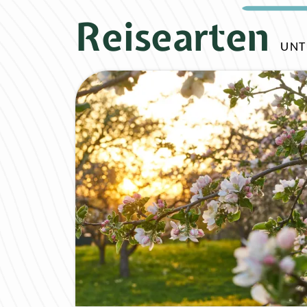
Reisearten
UNT